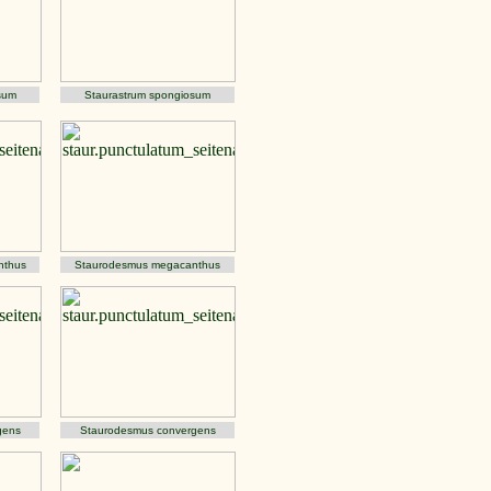
sum
Staurastrum spongiosum
nthus
Staurodesmus megacanthus
gens
Staurodesmus convergens