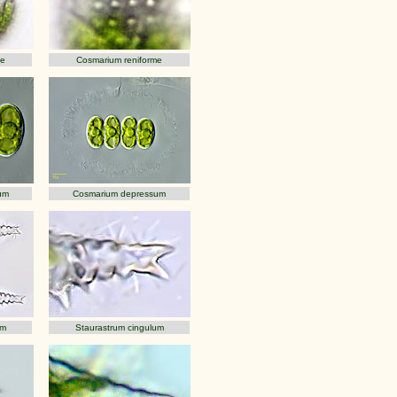
me
Cosmarium reniforme
um
Cosmarium depressum
um
Staurastrum cingulum