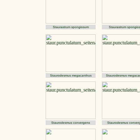
Staurastrum spongiosum
Staurastrum spongio
Staurodesmus megacanthus
Staurodesmus megaca
Staurodesmus convergens
Staurodesmus conver