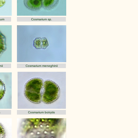
tum
Cosmarium sp.
ii
Cosmarium meneghinii
s
Cosmarium botrytis