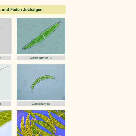
en und Faden-Jochalgen
e
Closterium sp. 2
i
Closterium sp