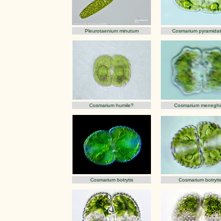
Pleurotaenium minutum
Cosmarium pyramida
Cosmarium humile?
Cosmarium meneghin
Cosmarium botrytis
Cosmarium botryti