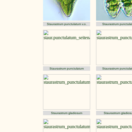
Staurastrum punctulatum v.o.
Staurastrum punctula
Staurastrum punctulatum
Staurastrum punctula
Staurastrum gladiosum
Staurastrum gladios