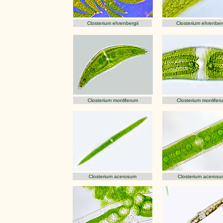
Closterium ehrenbergii
Closterium ehrenberg
Closterium monliferum
Closterium monlifer
Closterium acerosum
Closterium acerosu