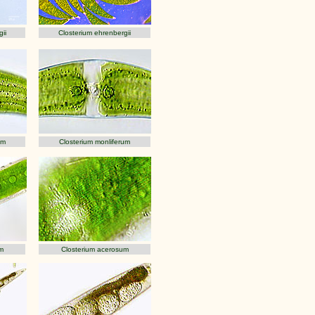
ii
Closterium ehrenbergii
um
Closterium monliferum
m
Closterium acerosum