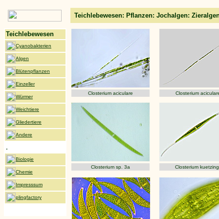
Teichlebewesen: Pflanzen: Jochalgen: Zieralg
Teichlebewesen
Cyanobakterien
Algen
Blütenpflanzen
Einzeller
Closterium aciculare
Closterium acicular
Würmer
Weichtiere
Gliedertiere
Andere
.
Biologie
Closterium sp. 3a
Closterium kuetzingi
Chemie
Impresssum
plingfactory