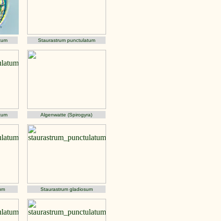
tum
Staurastrum punctulatum
tum
Algenwatte (Spirogyra)
um
Staurastrum gladiosum