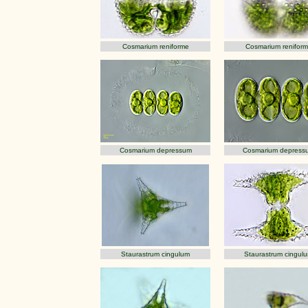
Cosmarium reniforme
Cosmarium renifor
Cosmarium depressum
Cosmarium depress
Staurastrum cingulum
Staurastrum cingul