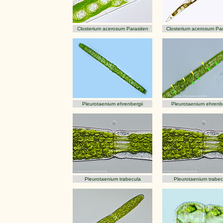
Closterium acerosum Parasiten
Closterium acerosum Par
Pleurotaenium ehrenbergii
Pleurotaenium ehrenbe
Pleurotaenium trabecula
Pleurotaenium trabec