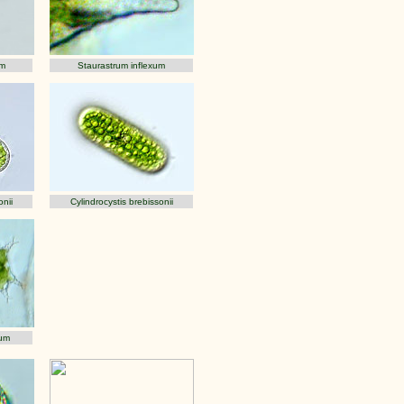
um
Staurastrum inflexum
onii
Cylindrocystis brebissonii
rum