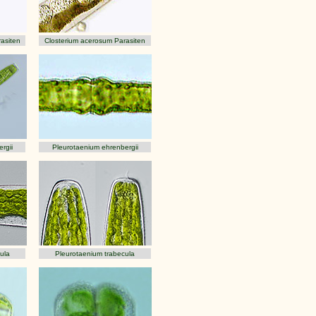
asiten
Closterium acerosum Parasiten
rgii
Pleurotaenium ehrenbergii
ula
Pleurotaenium trabecula