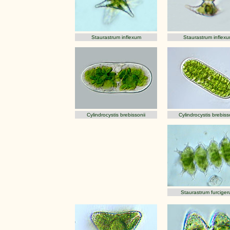
Staurastrum inflexum
Staurastrum inflex
Cylindrocystis brebissonii
Cylindrocystis brebiss
Staurastrum furcige