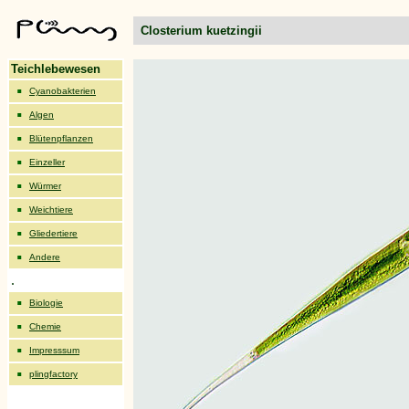
Closterium kuetzingii
Teichlebewesen
Cyanobakterien
Algen
Blütenpflanzen
Einzeller
Würmer
Weichtiere
Gliedertiere
Andere
.
Biologie
Chemie
Impresssum
plingfactory